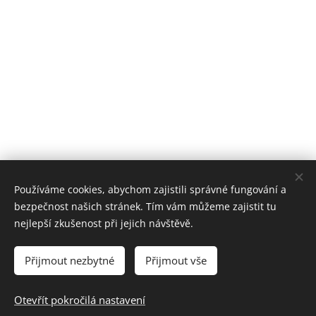
Používáme cookies, abychom zajistili správné fungování a
bezpečnost našich stránek. Tím vám můžeme zajistit tu
nejlepší zkušenost při jejich návštěvě.
Cookies
Přijmout nezbytné
Přijmout vše
Jazyky
Otevřít pokročilá nastavení
Čeština
English