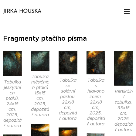
JIRKA HOUSKA
Fragmenty ptačího písma
Tabulka
Tabulka
Tabulka
měsíčníc
Tabulka
se
s
h ptáků
jeskynní
solární
hlavono
Vertikáln
15x15
ch
pastou,
žcem,
í
cm,
ptáků,
22x18
22x18
tabulka,
2025,
24x18
cm,
cm,
33x18
depozitá
cm,
depozitá
2025,
cm,
ř autora
2025,
ř autora
depozitá
2025,
depozitá
ř autora
depozitá
ř autora
ř autora