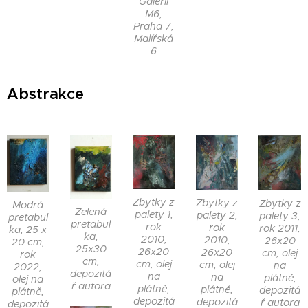
Galerii
M6,
Praha 7,
Malířská
6
Abstrakce
Zbytky z
Zbytky z
Zbytky z
Modrá
Zelená
palety 1,
palety 2,
palety 3,
pretabul
pretabul
rok
rok
rok 2011,
ka, 25 x
ka,
2010,
2010,
26x20
20 cm,
25x30
26x20
26x20
cm, olej
rok
cm,
cm, olej
cm, olej
na
2022,
depozitá
na
na
plátně,
olej na
ř autora
plátně,
plátně,
depozitá
plátně,
depozitá
depozitá
ř autora
depozitá