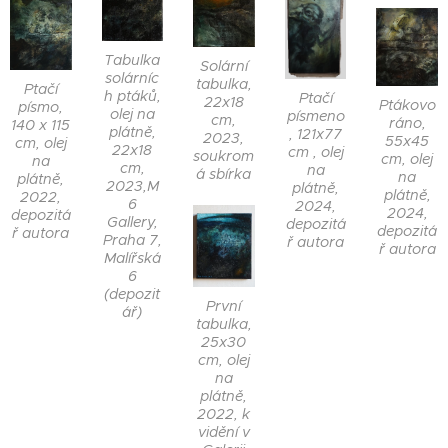
Tabulka
Solární
solárníc
tabulka,
Ptačí
h ptáků,
Ptačí
22x18
Ptákovo
písmo,
olej na
písmeno
cm,
ráno,
140 x 115
plátně,
, 121x77
2023,
55x45
cm, olej
22x18
cm , olej
soukrom
cm, olej
na
cm,
na
á sbírka
na
plátně,
2023,M
plátně,
plátně,
2022,
6
2024,
2024,
depozitá
Gallery,
depozitá
depozitá
ř autora
Praha 7,
ř autora
ř autora
Malířská
6
(depozit
První
ář)
tabulka,
25x30
cm, olej
na
plátně,
2022, k
vidění v