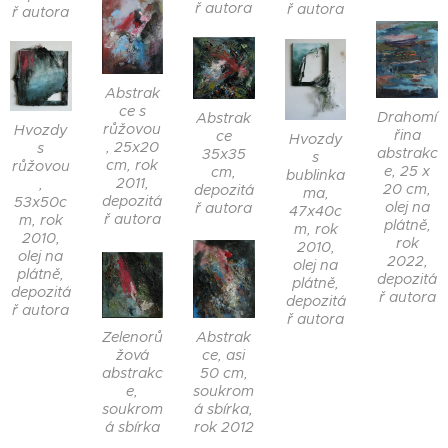
ř autora
ř autora
ř autora
Abstrak
ce s
Drahomí
Abstrak
růžovou
Hvozdy
řina
ce
Hvozdy
, 25x20
s
abstrakc
35x35
s
cm, rok
růžovou
e, 25 x
cm,
bublinka
2011,
,
20 cm,
depozitá
ma,
depozitá
53x50c
olej na
ř autora
47x40c
ř autora
m, rok
plátně,
m, rok
2010,
rok
2010,
olej na
2022,
olej na
plátně,
depozitá
plátně,
depozitá
ř autora
depozitá
ř autora
ř autora
Abstrak
Zelenorů
ce, asi
žová
50 cm,
abstrakc
soukrom
e,
á sbírka,
soukrom
rok 2012
á sbírka